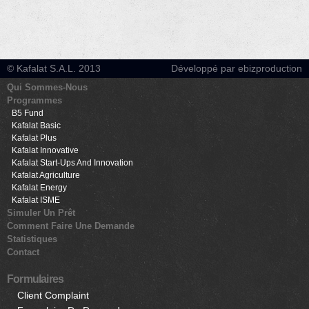
© Kafalat S.A.L. 2013
Développé par ebizproduction
Qui Sommes-Nous
Programmes
B5 Fund
Kafalat Basic
Kafalat Plus
Kafalat Innovative
Kafalat Start-Ups And Innovation
Kafalat Agriculture
Kafalat Energy
Kafalat ISME
Simuler Un Prêt
Comment Faire Une Demande
Statistiques
Contact
Formulaires
Client Complaint