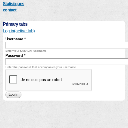
Statistiques
contact
Primary tabs
Log in
(active tab)
Username
*
Enter your KAFALAT username.
Password
*
Enter the password that accompanies your username.