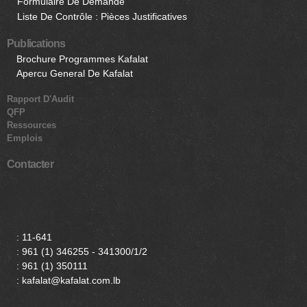
Formulaire De Demande
Liste De Contrôle : Pièces Justificatives
Publications
Brochure Programmes Kafalat
Apercu General De Kafalat
Rapport D'Audit
QFP
Ressources
Emplois
Contacter
:
11-641
:
961 (1) 346255 - 341300/1/2
:
961 (1) 350111
: kafalat@kafalat.com.lb