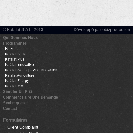
© Kafalat S.A.L. 2013
Développé par ebizproduction
Qui Sommes-Nous
Programmes
B5 Fund
Kafalat Basic
Kafalat Plus
Kafalat Innovative
Kafalat Start-Ups And Innovation
Kafalat Agriculture
Kafalat Energy
Kafalat ISME
Simuler Un Prêt
Comment Faire Une Demande
Statistiques
Contact
Formulaires
Client Complaint