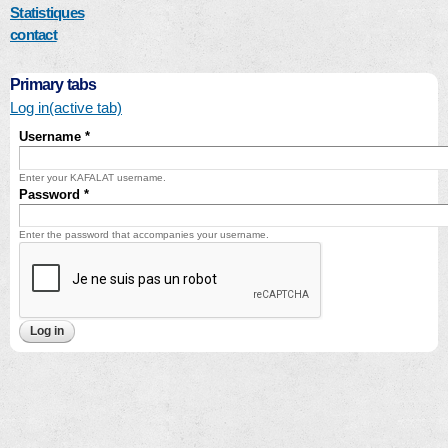
Statistiques
contact
Primary tabs
Log in
(active tab)
Username
*
Enter your KAFALAT username.
Password
*
Enter the password that accompanies your username.