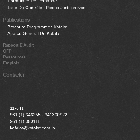
Formulaire De Demande
Liste De Contrôle : Pièces Justificatives
Publications
Brochure Programmes Kafalat
Apercu General De Kafalat
Rapport D'Audit
QFP
Ressources
Emplois
Contacter
:
11-641
:
961 (1) 346255 - 341300/1/2
:
961 (1) 350111
: kafalat@kafalat.com.lb