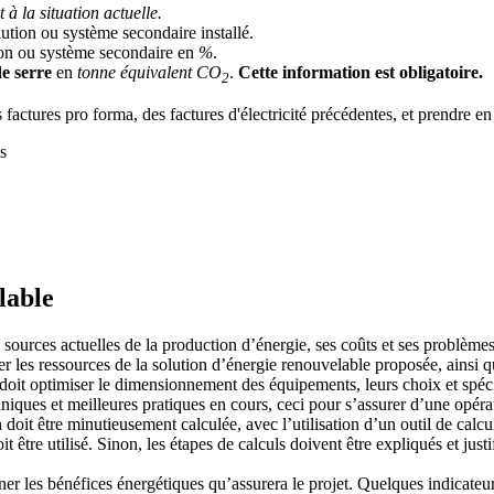
à la situation actuelle.
ution ou système secondaire installé.
on ou système secondaire en
%
.
de serre
en
tonne équivalent CO
.
Cette information est obligatoire.
2
es factures pro forma, des factures d'électricité précédentes, et prendre e
s
lable
 sources actuelles de la production d’énergie, ses coûts et ses problème
 les ressources de la solution d’énergie renouvelable proposée, ainsi que 
oit optimiser le dimensionnement des équipements, leurs choix et spécifi
iques et meilleures pratiques en cours, ceci pour s’assurer d’une opérat
doit être minutieusement calculée, avec l’utilisation d’un outil de calc
 être utilisé. Sinon, les étapes de calculs doivent être expliqués et justi
ner les bénéfices énergétiques qu’assurera le projet. Quelques indicateur