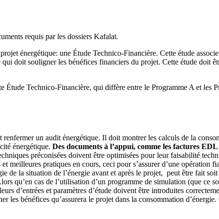
uments requis par les dossiers Kafalat.
projet énergétique: une Étude Technico-Financière. Cette étude associe u
 qui doit souligner les bénéfices financiers du projet. Cette étude doit ê
tte Étude Technico-Financière, qui diffère entre le Programme A et le
t renfermer un audit énergétique. Il doit montrer les calculs de la conso
cité énergétique.
Des documents à l’appui, comme les factures EDL et
echniques préconisées doivent être optimisées pour leur faisabilité techn
t meilleures pratiques en cours, ceci pour s’assurer d’une opération fi
e de la situation de l’énergie avant et après le projet, peut être fait s
. Alors qu’en cas de l’utilisation d’un programme de simulation (que 
urs d’entrées et paramètres d’étude doivent être introduites correctement
gner les bénéfices qu’assurera le projet dans la consommation d’énergie.