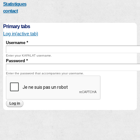
Statistiques
contact
Primary tabs
Log in
(active tab)
Username
*
Enter your KAFALAT username.
Password
*
Enter the password that accompanies your username.