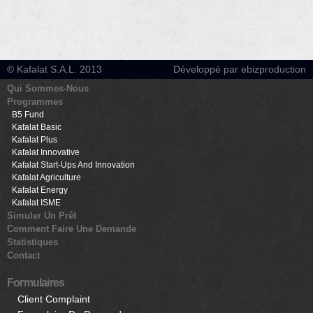
© Kafalat S.A.L. 2013
Développé par ebizproduction
Qui Sommes-Nous
Programmes
B5 Fund
Kafalat Basic
Kafalat Plus
Kafalat Innovative
Kafalat Start-Ups And Innovation
Kafalat Agriculture
Kafalat Energy
Kafalat ISME
Simuler Un Prêt
Comment Faire Une Demande
Statistiques
Contact
Formulaires
Client Complaint