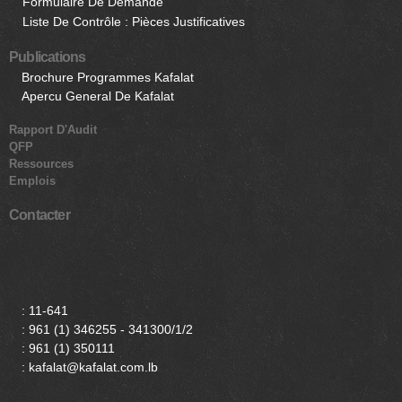
Formulaire De Demande
Liste De Contrôle : Pièces Justificatives
Publications
Brochure Programmes Kafalat
Apercu General De Kafalat
Rapport D'Audit
QFP
Ressources
Emplois
Contacter
:
11-641
:
961 (1) 346255 - 341300/1/2
:
961 (1) 350111
: kafalat@kafalat.com.lb