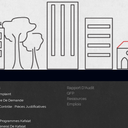
Rapport D'Audit
QFP
mplaint
Ressources
re De Demande
Emplois
Contrôle : Pièces Justificatives
Programmes Kafalat
neral De Kafalat