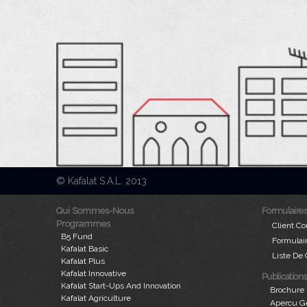
© Kafalat S.A.L. 2013
Qui Sommes-Nous
Formulaires
Programmes
Client Co
B5 Fund
Formulai
Kafalat Basic
Liste De 
Kafalat Plus
Kafalat Innovative
Publications
Kafalat Start-Ups And Innovation
Brochure 
Kafalat Agriculture
Apercu Ge