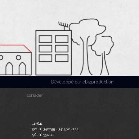
Développé par ebizproduction
Contacter
:
11-641
:
961 (1) 346255 - 341300/1/2
:
961 (1) 350111