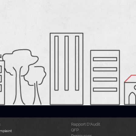
Rapport D'Audit
QFP
mplaint
Ressources