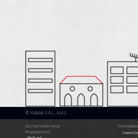
© Kafalat S.A.L. 2013
Qui Sommes-Nous
Formulaires
Programmes
Client Co
B5 Fund