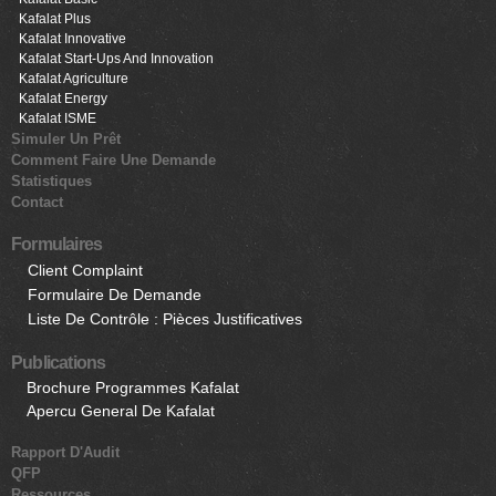
Kafalat Plus
Kafalat Innovative
Kafalat Start-Ups And Innovation
Kafalat Agriculture
Kafalat Energy
Kafalat ISME
Simuler Un Prêt
Comment Faire Une Demande
Statistiques
Contact
Formulaires
Client Complaint
Formulaire De Demande
Liste De Contrôle : Pièces Justificatives
Publications
Brochure Programmes Kafalat
Apercu General De Kafalat
Rapport D'Audit
QFP
Ressources