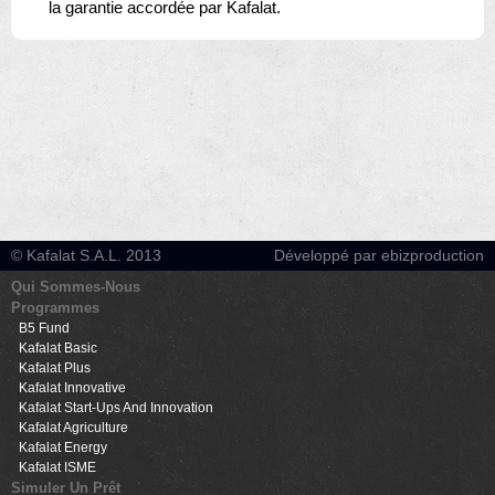
la garantie accordée par Kafalat.
© Kafalat S.A.L. 2013
Développé par ebizproduction
Qui Sommes-Nous
Programmes
B5 Fund
Kafalat Basic
Kafalat Plus
Kafalat Innovative
Kafalat Start-Ups And Innovation
Kafalat Agriculture
Kafalat Energy
Kafalat ISME
Simuler Un Prêt