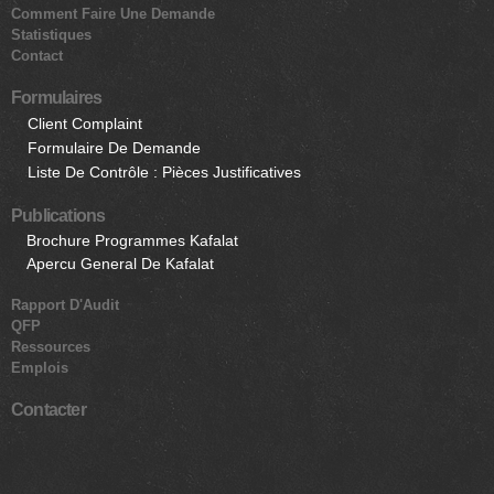
Comment Faire Une Demande
Statistiques
Contact
Formulaires
Client Complaint
Formulaire De Demande
Liste De Contrôle : Pièces Justificatives
Publications
Brochure Programmes Kafalat
Apercu General De Kafalat
Rapport D'Audit
QFP
Ressources
Emplois
Contacter