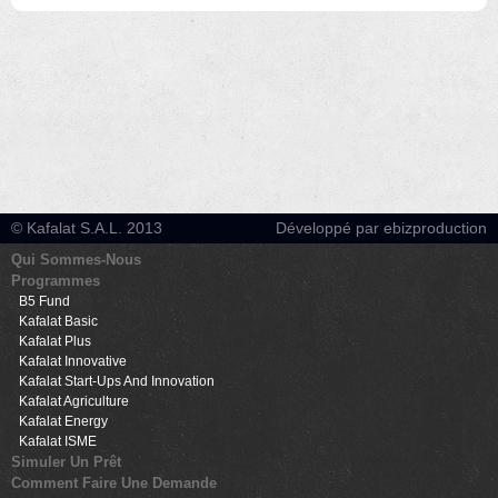
© Kafalat S.A.L. 2013
Développé par ebizproduction
Qui Sommes-Nous
Programmes
B5 Fund
Kafalat Basic
Kafalat Plus
Kafalat Innovative
Kafalat Start-Ups And Innovation
Kafalat Agriculture
Kafalat Energy
Kafalat ISME
Simuler Un Prêt
Comment Faire Une Demande