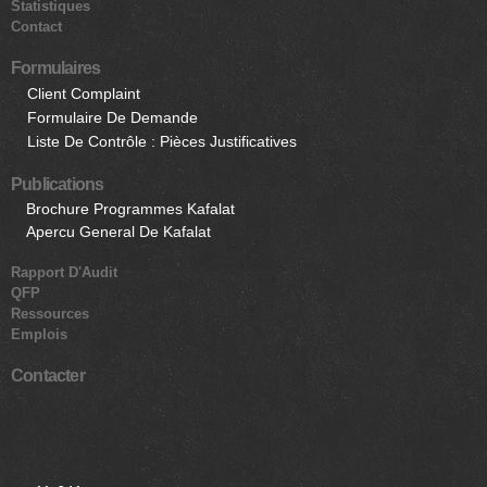
Statistiques
Contact
Formulaires
Client Complaint
Formulaire De Demande
Liste De Contrôle : Pièces Justificatives
Publications
Brochure Programmes Kafalat
Apercu General De Kafalat
Rapport D'Audit
QFP
Ressources
Emplois
Contacter