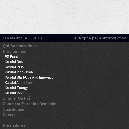
© Kafalat S.A.L. 2013
Développé par ebizproduction
Qui Sommes-Nous
Programmes
B5 Fund
Kafalat Basic
Kafalat Plus
Kafalat Innovative
Kafalat Start-Ups And Innovation
Kafalat Agriculture
Kafalat Energy
Kafalat ISME
Simuler Un Prêt
Comment Faire Une Demande
Statistiques
Contact
Formulaires