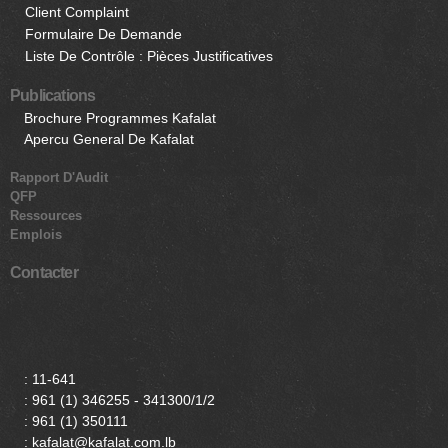
Client Complaint
Formulaire De Demande
Liste De Contrôle : Pièces Justificatives
Publications
Brochure Programmes Kafalat
Apercu General De Kafalat
Rapport D'Audit
QFP
Ressources
Emplois
Contacter
:
11-641
:
961 (1) 346255 - 341300/1/2
:
961 (1) 350111
: kafalat@kafalat.com.lb