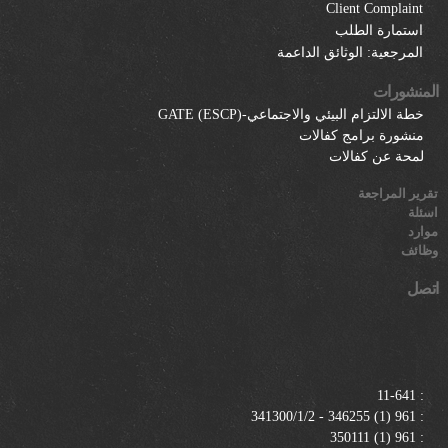
Client Complaint
استمارة الطلب
المرجعية: الوثائق الداعمة
المنشورات
خطة الالتزام البيئي والاجتماعي-GATE (ESCP)
منشورة برامج كفالات
لمحة عن كفالات
تقرير المراجعة
اسئلة
موارد
وظائف
اتصل
11-641
:
961 (1) 346255 - 341300/1/2
:
961 (1) 350111
: