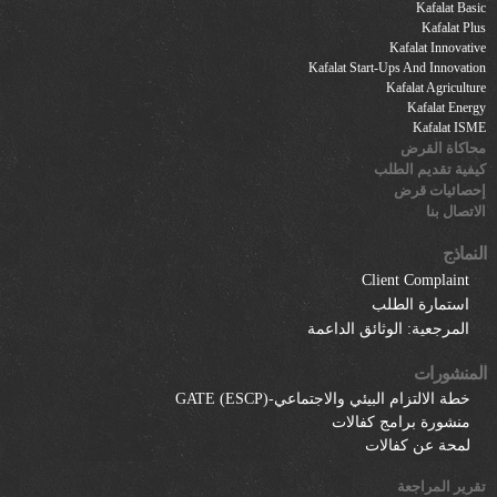
Kafalat Basic
Kafalat Plus
Kafalat Innovative
Kafalat Start-Ups And Innovation
Kafalat Agriculture
Kafalat Energy
Kafalat ISME
محاكاة القرض
كيفية تقديم الطلب
إحصائيات قرض
الاتصال بنا
النماذج
Client Complaint
استمارة الطلب
المرجعية: الوثائق الداعمة
المنشورات
خطة الالتزام البيئي والاجتماعي-GATE (ESCP)
منشورة برامج كفالات
لمحة عن كفالات
تقرير المراجعة