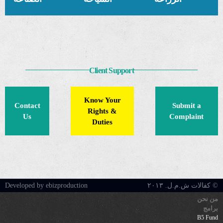
Client Support
Know Your
Contact
Submit a
Rights &
Us
Complaint
Duties
© كفالات ش.م.ل. ٢٠١٣
Developed by ebizproduction
من نحن
برامج
B5 Fund