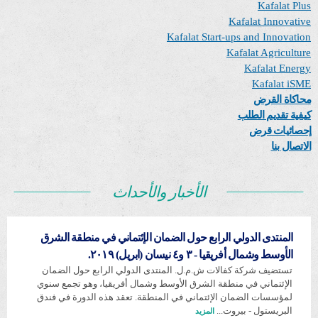
Kafalat Plus
Kafalat Innovative
Kafalat Start-ups and Innovation
Kafalat Agriculture
Kafalat Energy
Kafalat iSME
محاكاة القرض
كيفية تقديم الطلب
إحصائيات قرض
الاتصال بنا
الأخبار والأحداث
المنتدى الدولي الرابع حول الضمان الإئتماني في منطقة الشرق
الأوسط وشمال أفريقيا - ٣ و٤ نيسان (ابريل) ٢٠١٩.
تستضيف شركة كفالات ش.م.ل. المنتدى الدولي الرابع حول الضمان
الإئتماني في منطقة الشرق الأوسط وشمال أفريقيا، وهو تجمع سنوي
لمؤسسات الضمان الإئتماني في المنطقة. تعقد هذه الدورة في فندق
البريستول - بيروت...
المزيد