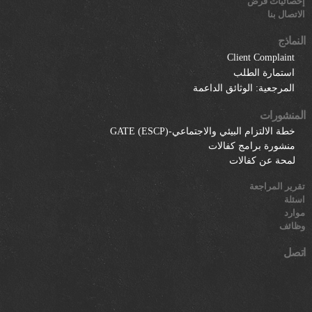
إحصائيات قرض
الاتصال بنا
النماذج
Client Complaint
استمارة الطلب
المرجعية: الوثائق الداعمة
المنشورات
خطة الالتزام البيئي والاجتماعي-GATE (ESCP)
منشورة برامج كفالات
لمحة عن كفالات
تقرير المراجعة
اسئلة
موارد
وظائف
اتصل