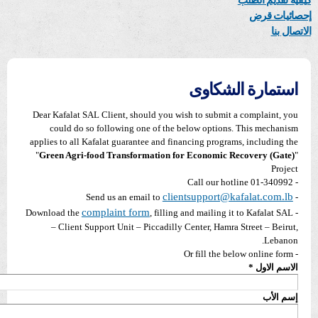
كيفية تقديم الطلب
إحصائيات قرض
الاتصال بنا
استمارة الشكاوى
Dear Kafalat SAL Client, should you wish to submit a complaint, you
could do so following one of the below options. This mechanism
applies to all Kafalat guarantee and financing programs, including the
"
Green Agri-food Transformation for Economic Recovery (Gate)
"
Project
- Call our hotline 01-340992
clientsupport@kafalat.com.lb
- Send us an email to
complaint form
, filling and mailing it to Kafalat SAL
- Download the
– Client Support Unit – Piccadilly Center, Hamra Street – Beirut,
Lebanon.
- Or fill the below online form
الاسم الاول
*
إسم الأب