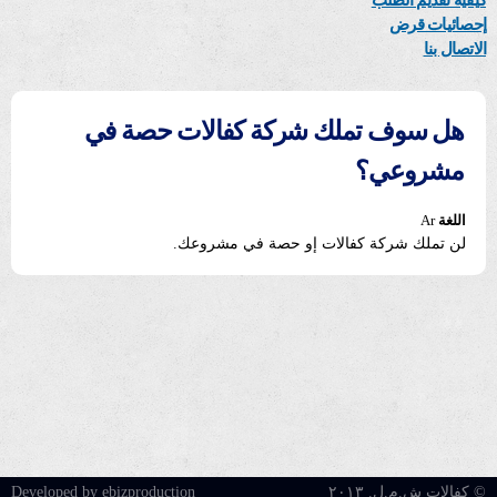
كيفية تقديم الطلب
إحصائيات قرض
الاتصال بنا
هل سوف تملك شركة كفالات حصة في
مشروعي؟
اللغة
Ar
لن تملك شركة كفالات إو حصة في مشروعك.
© كفالات ش.م.ل. ٢٠١٣
Developed by ebizproduction