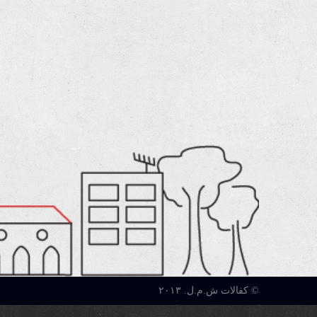
© كفالات ش.م.ل. ٢٠١٣