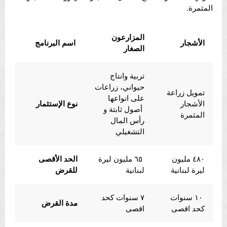
المثمرة.
المزارعون
الأشجار
اسم البرنامج
الصغار
تربية وانتاج
حيواني، زراعات
تمويل زراعة
على انواعها
الأشجار
نوع الإستثمار
أصول ثابتة و
المثمرة
رأس المال
التشغيلي
٤٨٠ مليون
٦٥ مليون ليرة
الحد الأقصى
ليرة لبنانية
لبنانية
للقرض
١٠ سنوات
٧ سنوات كحد
مدة القرض
كحد اقصى
اقصى