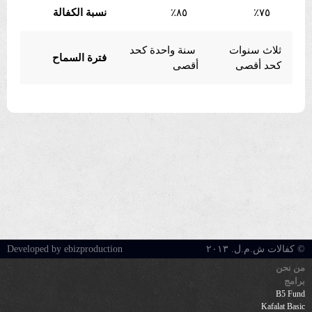
٧٥٪
٨٥٪
نسبة الكفالة
ثلاث سنوات
سنة واحدة كحد
فترة السماح
كحد أقصى
أقصى
© كفالات ش.م.ل. ٢٠١٣
Developed by ebizproduction
من نحن
برامج
B5 Fund
Kafalat Basic