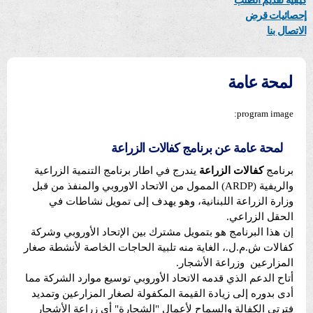
كيفية تقديم الطلب
إحصائيات قرض
الاتصال بنا
لمحة عامة
program image:
لمحة عامة عن برنامج كفالات الزراعة
برنامج
كفالات الزراعة
يندرج في اطار برنامج التنمية الزراعية
والريفية (ARDP)
الممول من الاتحاد الاوروبي والمنفذ من قبل
وزارة الزراعة اللبنانية، وهو يهدف إلى تمويل
نشاطات في
الحقل الزراعي.
إن هذا البرنامج هو بتمويل مشترك بين الإتحاد الأوروبي وشركة
كفالات ش.م.ل.، الغاية منه تلبية الحاجات الخاصة لأنشطة
صغار
المزارعين وزراعة الأشجار.
أتاح الدعم الذي قدمه الاتحاد الأوروبي توسيع موارد الشركة مما
أدى بدوره إلى زيادة القيمة المكفولة لصغار المزارعين وتمديد
فترتي الكفالة والسماح لأعمال "الشجارة" أي زراعة الأشجار