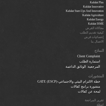
Kafalat Plus
Kafalat Innovative
Kafalat Start-Ups And Innovation
Kafalat Agriculture
Kafalat Energy
Kafalat ISME
محاكاة القرض
كيفية تقديم الطلب
إحصائيات قرض
الاتصال بنا
النماذج
Client Complaint
استمارة الطلب
المرجعية: الوثائق الداعمة
المنشورات
خطة الالتزام البيئي والاجتماعي-GATE (ESCP)
منشورة برامج كفالات
لمحة عن كفالات
تقرير المراجعة
اسئلة