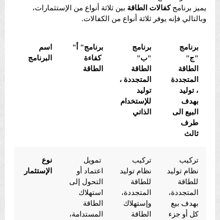
يميز برنامج
كفالات الطاقة
بين ثلاثة أنواع من الإستثمارات،
وبالتالي فإنه يوفر ثلاثة أنواع من الكفالات.
برنامج
برنامج
برنامج" أ"
اسم
"ج"
"ب"
كفاءة
البرنامج
الطاقة
الطاقة
الطاقة
المتجددة
المتجددة ،
، توليد
توليد
بهدف
للإستخدام
البيع الى
الذاتي
طرف
ثالث
تركيب
تركيب
تمويل
نوع
نظام توليد
نظام توليد
اعتماد أو
الإستثمار
للطاقة
للطاقة
التحول إلى
المتجددة،
المتجددة،
استهلاك
بهدف بيع
وإستهلاك
الطاقة
كل أو جزء
الطاقة
المستدامة،