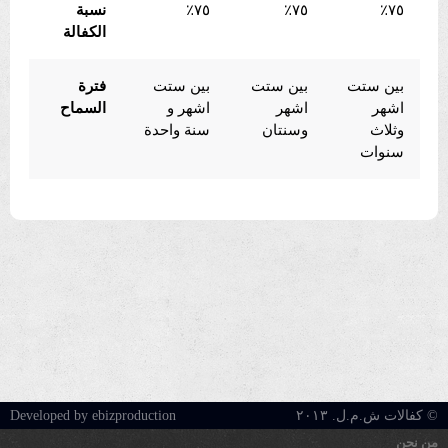
٧٥٪
٧٥٪
٧٥٪
نسبة
الكفالة
بين ستت
بين ستت
بين ستت
فترة
اشهر
اشهر
اشهر و
السماح
وثلاث
وسنتان
سنة واحدة
سنوات
© كفالات ش.م.ل. ٢٠١٣
Developed by ebizproduction
من نحن