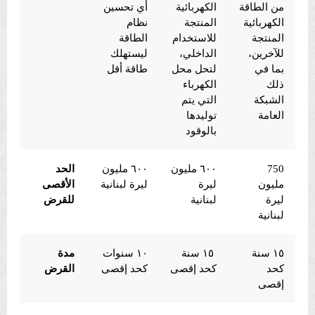
من الطاقة
الكهربائية
أي تحسين
الكهربائية
المنتجة
نظام
المنتجة
للاستخدام
الطاقة
للآخرين،
الداخلي،
ليستهلك
بما في
لتحل محل
طاقة أقل
ذلك
الكهرباء
الشبكة
التي يتم
العامة
توليدها
بالوقود
750
٦٠٠ مليون
٦٠٠ مليون
الحد
مليون
ليرة
ليرة لبنانية
الأقصى
ليرة
لبنانية
للقرض
لبنانية
١٥ سنة
١٥ سنة
١٠ سنوات
مدة
كحد
كحد إقصى
كحد إقصى
القرض
إقصى