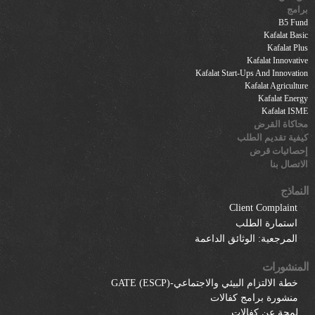
برامج
B5 Fund
Kafalat Basic
Kafalat Plus
Kafalat Innovative
Kafalat Start-Ups And Innovation
Kafalat Agriculture
Kafalat Energy
Kafalat ISME
محاكاة القرض
كيفية تقديم الطلب
إحصائيات قرض
الاتصال بنا
النماذج
Client Complaint
استمارة الطلب
المرجعية: الوثائق الداعمة
المنشورات
خطة الالتزام البيئي والاجتماعي-GATE (ESCP)
منشورة برامج كفالات
لمحة عن كفالات